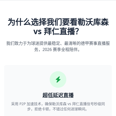
为什么选择我们要看勒沃库森
vs 拜仁直播？
我们致力于为球迷提供最稳定、最清晰的德甲赛事直播服
务，2026 赛季全程陪伴。
超低延迟直播
采用 P2P 加速技术，确保勒沃库森 vs 拜仁直播信号秒级同
步，拒绝卡顿，不错过任何进球瞬间。