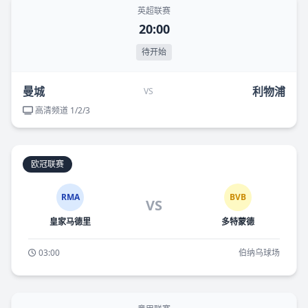
英超联赛
20:00
待开始
曼城
利物浦
VS
高清频道 1/2/3
欧冠联赛
RMA
BVB
VS
皇家马德里
多特蒙德
03:00
伯纳乌球场